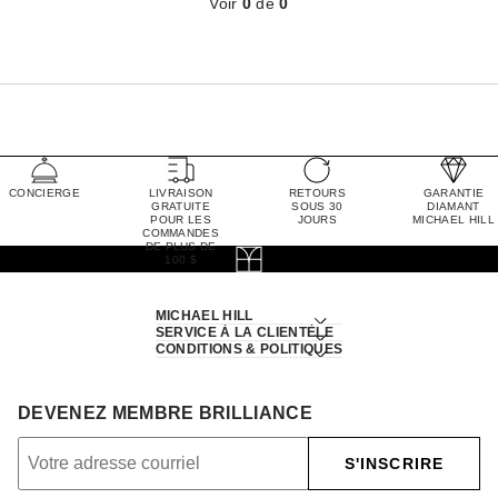
Voir
0
de
0
CONCIERGE
LIVRAISON
RETOURS
GARANTIE
GRATUITE
SOUS 30
DIAMANT
POUR LES
JOURS
MICHAEL HILL
COMMANDES
DE PLUS DE
100 $
MICHAEL HILL
SERVICE À LA CLIENTÈLE
CONDITIONS & POLITIQUES
DEVENEZ MEMBRE BRILLIANCE
S'INSCRIRE